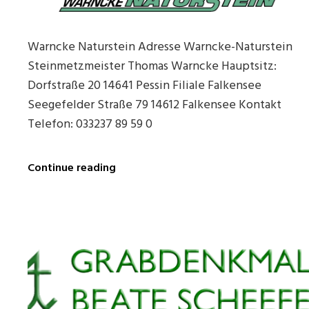
Warncke Naturstein Adresse Warncke-Naturstein
Steinmetzmeister Thomas Warncke Hauptsitz:
Dorfstraße 20 14641 Pessin Filiale Falkensee
Seegefelder Straße 79 14612 Falkensee Kontakt
Telefon: 033237 89 59 0
Warncke
Continue reading
Naturstein
in
Pessin
und
Falkensee