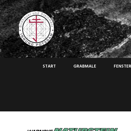
Skip
to
content
START
GRABMALE
FENSTE