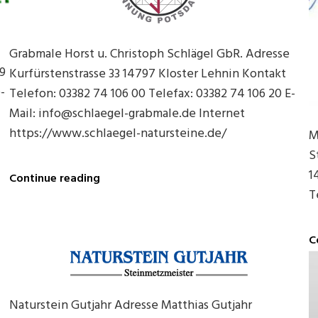
Grabmale Horst u. Christoph Schlägel GbR. Adresse
39
Kurfürstenstrasse 33 14797 Kloster Lehnin Kontakt
-
Telefon: 03382 74 106 00 Telefax: 03382 74 106 20 E-
Mail: info@schlaegel-grabmale.de Internet
https://www.schlaegel-natursteine.de/
M
S
1
Grabmale
Continue reading
Horst
T
u.
Christoph
Schlägel
C
GbR.
in
Kloster
Lehnin
Naturstein Gutjahr Adresse Matthias Gutjahr