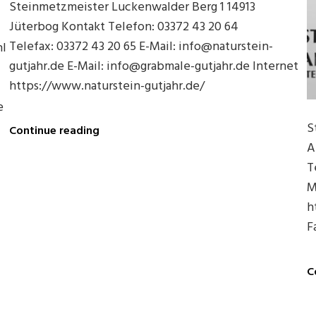
Steinmetzmeister Luckenwalder Berg 1 14913
Jüterbog Kontakt Telefon: 03372 43 20 64
Telefax: 03372 43 20 65 E-Mail: info@naturstein-
hl
gutjahr.de E-Mail: info@grabmale-gutjahr.de Internet
https://www.naturstein-gutjahr.de/
e
Naturstein
S
Continue reading
Gutjahr
A
in
T
Jüterbog
M
h
F
C