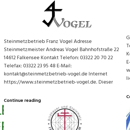
G
Steinmetzbetrieb Franz Vogel Adresse
T
Steinmetzmeister Andreas Vogel Bahnhofstraße 22
K
14612 Falkensee Kontakt Telefon: 03322 20 70 22
E
Telefax: 03322 23 95 48 E-Mail:
w
kontakt@steinmetzbetrieb-vogel.de Internet
l
https://www.steinmetzbetrieb-vogel.de. Dieser
C
Steinmetzbetrieb
Continue reading
Franz
Vogel
in
Falkensee